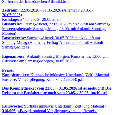
Surfen an der französischen Atlantikküste
Zeitraum:
22.05.2026 - 31.05.2026 (Alternativ 23.05. -
30.05.2026)
Kurstage:
24.05.2026 - 29.05.2026
Busanreise:
Freitag-Abend, 22.05.2026 mit Ankunft am Samstag-
Morgen (alternativ Samstag-Mittag 23.05. mit Ankunft Sonntag-
Morgen)
Busrückreise
: Samstag-Abend, 30.05.2026 mit Ankunft am
Sonntag-Mittag (Alternativ Freitag-Abend, 29.05. mit Ankunft
Samstag-Mittag)
Eigenanreise:
Ankunft Sonntag-Morgen; Kursstart ca. 12.00 Uhr.
Rückreise am Samstag-Morgen, 30.05.2026
Preise:
Komplettpaket:
Kurswoche inklusive Unterkunft (Zelt), Material,
Busreise, Vollverpflegung, Kurtaxe /
599,00€ p.P.
Das Komplettpaket vom 22.05. - 31.05.2026 ist ausgebucht! Die
Reise ist mit Busfahrt nur noch vom 23.05. - 30.05. buchbar!
Kurswoche:
Surfkurs inklusvie Unterkunft (Zelt) und Material
/
310,00€ p.P.
zzgl. optional Verpflegungsvariante; Busreise