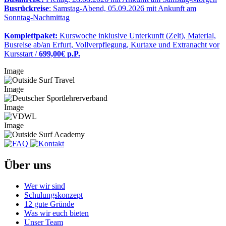
Busrückreise
: Samstag-Abend, 05.09.2026 mit Ankunft am
Sonntag-Nachmittag
Komplettpaket:
Kurswoche inklusive Unterkunft (Zelt), Material,
Busreise ab/an Erfurt, Vollverpflegung, Kurtaxe und Extranacht vor
Kursstart /
699,00€ p.P.
Image
Image
Image
Image
Über uns
Wer wir sind
Schulungskonzept
12 gute Gründe
Was wir euch bieten
Unser Team