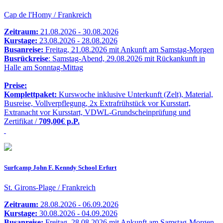
Cap de l'Homy / Frankreich
Zeitraum:
21.08.2026 - 30.08.2026
Kurstage:
23.08.2026 - 28.08.2026
Busanreise:
Freitag, 21.08.2026 mit Ankunft am Samstag-Morgen
Busrückreise
: Samstag-Abend, 29.08.2026 mit Rückankunft in
Halle am Sonntag-Mittag
Preise:
Komplettpaket:
Kurswoche inklusive Unterkunft (Zelt), Material,
Busreise, Vollverpflegung, 2x Extrafrühstück vor Kursstart,
Extranacht vor Kursstart, VDWL-Grundscheinprüfung und
Zertifikat /
709,00€ p.P.
Surfcamp John F. Kenndy School Erfurt
St. Girons-Plage / Frankreich
Zeitraum:
28.08.2026 - 06.09.2026
Kurstage:
30.08.2026 - 04.09.2026
Busanreise:
Freitag, 28.08.2026 mit Ankunft am Samstag-Morgen