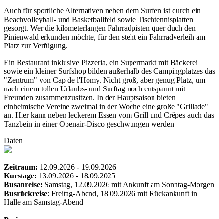
Auch für sportliche Alternativen neben dem Surfen ist durch ein
Beachvolleyball- und Basketballfeld sowie Tischtennisplatten
gesorgt. Wer die kilometerlangen Fahrradpisten quer duch den
Pinienwald erkunden möchte, für den steht ein Fahrradverleih am
Platz zur Verfügung.
Ein Restaurant inklusive Pizzeria, ein Supermarkt mit Bäckerei
sowie ein kleiner Surfshop bilden außerhalb des Campingplatzes das
"Zentrum" von Cap de l'Homy. Nicht groß, aber genug Platz, um
nach einem tollen Urlaubs- und Surftag noch entspannt mit
Freunden zusammenzusitzen. In der Hauptsaison bieten
einheimische Vereine zweimal in der Woche eine große "Grillade"
an. Hier kann neben leckerem Essen vom Grill und Crêpes auch das
Tanzbein in einer Openair-Disco geschwungen werden.
Daten
Zeitraum:
12.09.2026 - 19.09.2026
Kurstage:
13.09.2026 - 18.09.2025
Busanreise:
Samstag, 12.09.2026 mit Ankunft am Sonntag-Morgen
Busrückreise
: Freitag-Abend, 18.09.2026 mit Rückankunft in
Halle am Samstag-Abend