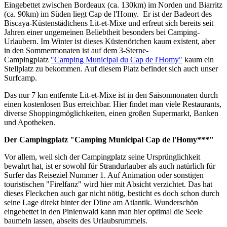
Eingebettet zwischen Bordeaux (ca. 130km) im Norden und Biarritz
(ca. 90km) im Süden liegt Cap de l'Homy. Er ist der Badeort des
Biscaya-Küstenstädtchens Lit-et-Mixe und erfreut sich bereits seit
Jahren einer ungemeinen Beliebtheit besonders bei Camping-
Urlaubern. Im Winter ist dieses Küstenörtchen kaum existent, aber
in den Sommermonaten ist auf dem 3-Sterne-
Campingplatz
"Camping Municipal du Cap de l'Homy"
kaum ein
Stellplatz zu bekommen. Auf diesem Platz befindet sich auch unser
Surfcamp.
Das nur 7 km entfernte Lit-et-Mixe ist in den Saisonmonaten durch
einen kostenlosen Bus erreichbar. Hier findet man viele Restaurants,
diverse Shoppingmöglichkeiten, einen großen Supermarkt, Banken
und Apotheken.
Der Campingplatz "Camping Municipal Cap de l'Homy***"
Vor allem, weil sich der Campingplatz seine Ursprünglichkeit
bewahrt hat, ist er sowohl für Strandurlauber als auch natürlich für
Surfer das Reiseziel Nummer 1. Auf Animation oder sonstigen
touristischen "Firelfanz" wird hier mit Absicht verzichtet. Das hat
dieses Fleckchen auch gar nicht nötig, besticht es doch schon durch
seine Lage direkt hinter der Düne am Atlantik. Wunderschön
eingebettet in den Pinienwald kann man hier optimal die Seele
baumeln lassen, abseits des Urlaubsrummels.