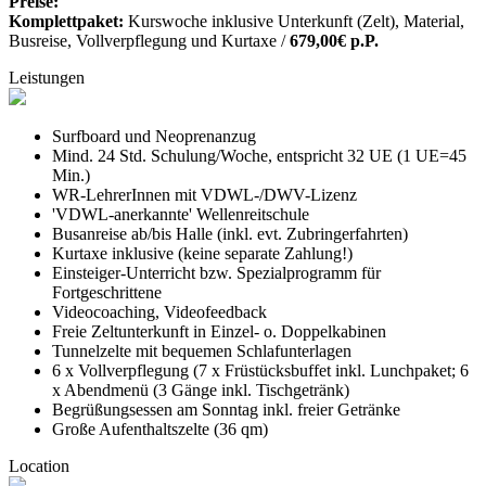
Preise:
Komplettpaket:
Kurswoche inklusive Unterkunft (Zelt), Material,
Busreise, Vollverpflegung und Kurtaxe /
679,00€ p.P.
Leistungen
Surfboard und Neoprenanzug
Mind. 24 Std. Schulung/Woche, entspricht 32 UE (1 UE=45
Min.)
WR-LehrerInnen mit VDWL-/DWV-Lizenz
'VDWL-anerkannte' Wellenreitschule
Busanreise ab/bis Halle (inkl. evt. Zubringerfahrten)
Kurtaxe inklusive (keine separate Zahlung!)
Einsteiger-Unterricht bzw. Spezialprogramm für
Fortgeschrittene
Videocoaching, Videofeedback
Freie Zeltunterkunft in Einzel- o. Doppelkabinen
Tunnelzelte mit bequemen Schlafunterlagen
6 x Vollverpflegung (7 x Früstücksbuffet inkl. Lunchpaket; 6
x Abendmenü (3 Gänge inkl. Tischgetränk)
Begrüßungsessen am Sonntag inkl. freier Getränke
Große Aufenthaltszelte (36 qm)
Location