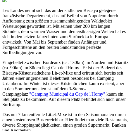
Les Landes nennt sich das an der südlichen Biscaya gelegene
französische Département, das auf Befehl von Napoleon durch
Aufforstung zum größten zusammenhängenden Waldgebiet
Westeuropas geworden ist. Mit seinen über 200 km langen
Stränden, dem warmen Wasser und den erstklassigen Wellen hat es
sich in den letzten Jahrzehnten zum Surfmekka in Europa
entwickelt. Von Mai bis September finden Anfänger und
Fortgeschrittene an den breiten Sandstränden perfekte
Surfbedingungen vor.
Eingebettet zwischen Bordeaux (ca. 130km) im Norden und Biarritz
(ca. 90km) im Süden liegt Cap de l'Homy. Er ist der Badeort des
Biscaya-Küstenstädtchens Lit-et-Mixe und erfreut sich bereits seit
Jahren einer ungemeinen Beliebtheit besonders bei Camping-
Urlaubern. Im Winter ist dieses Küstenörtchen kaum existent, aber
in den Sommermonaten ist auf dem 3-Sterne-
Campingplatz
"Camping Municipal du Cap de l'Homy"
kaum ein
Stellplatz zu bekommen. Auf diesem Platz befindet sich auch unser
Surfcamp.
Das nur 7 km entfernte Lit-et-Mixe ist in den Saisonmonaten durch
einen kostenlosen Bus erreichbar. Hier findet man viele Restaurants,
diverse Shoppingmöglichkeiten, einen großen Supermarkt, Banken
und Apotheken.