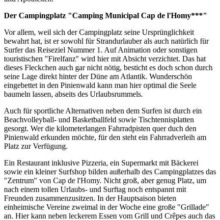
Der Campingplatz "Camping Municipal Cap de l'Homy***"
Vor allem, weil sich der Campingplatz seine Ursprünglichkeit
bewahrt hat, ist er sowohl für Strandurlauber als auch natürlich für
Surfer das Reiseziel Nummer 1. Auf Animation oder sonstigen
touristischen "Firelfanz" wird hier mit Absicht verzichtet. Das hat
dieses Fleckchen auch gar nicht nötig, besticht es doch schon durch
seine Lage direkt hinter der Düne am Atlantik. Wunderschön
eingebettet in den Pinienwald kann man hier optimal die Seele
baumeln lassen, abseits des Urlaubsrummels.
Auch für sportliche Alternativen neben dem Surfen ist durch ein
Beachvolleyball- und Basketballfeld sowie Tischtennisplatten
gesorgt. Wer die kilometerlangen Fahrradpisten quer duch den
Pinienwald erkunden möchte, für den steht ein Fahrradverleih am
Platz zur Verfügung.
Ein Restaurant inklusive Pizzeria, ein Supermarkt mit Bäckerei
sowie ein kleiner Surfshop bilden außerhalb des Campingplatzes das
"Zentrum" von Cap de l'Homy. Nicht groß, aber genug Platz, um
nach einem tollen Urlaubs- und Surftag noch entspannt mit
Freunden zusammenzusitzen. In der Hauptsaison bieten
einheimische Vereine zweimal in der Woche eine große "Grillade"
an. Hier kann neben leckerem Essen vom Grill und Crêpes auch das