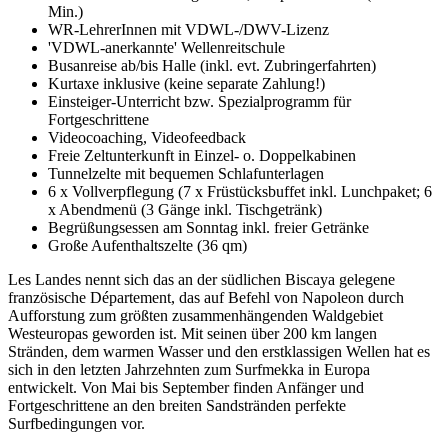
Min.)
WR-LehrerInnen mit VDWL-/DWV-Lizenz
'VDWL-anerkannte' Wellenreitschule
Busanreise ab/bis Halle (inkl. evt. Zubringerfahrten)
Kurtaxe inklusive (keine separate Zahlung!)
Einsteiger-Unterricht bzw. Spezialprogramm für
Fortgeschrittene
Videocoaching, Videofeedback
Freie Zeltunterkunft in Einzel- o. Doppelkabinen
Tunnelzelte mit bequemen Schlafunterlagen
6 x Vollverpflegung (7 x Früstücksbuffet inkl. Lunchpaket; 6
x Abendmenü (3 Gänge inkl. Tischgetränk)
Begrüßungsessen am Sonntag inkl. freier Getränke
Große Aufenthaltszelte (36 qm)
Les Landes nennt sich das an der südlichen Biscaya gelegene
französische Département, das auf Befehl von Napoleon durch
Aufforstung zum größten zusammenhängenden Waldgebiet
Westeuropas geworden ist. Mit seinen über 200 km langen
Stränden, dem warmen Wasser und den erstklassigen Wellen hat es
sich in den letzten Jahrzehnten zum Surfmekka in Europa
entwickelt. Von Mai bis September finden Anfänger und
Fortgeschrittene an den breiten Sandstränden perfekte
Surfbedingungen vor.